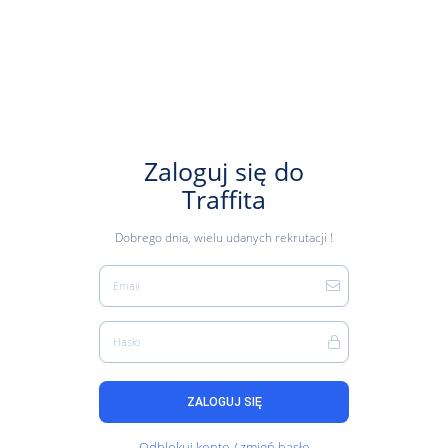
Zaloguj się do
Traffita
Dobrego dnia, wielu udanych rekrutacji !
Email
Hasło
ZALOGUJ SIĘ
Odblokuj konto / zmień hasło