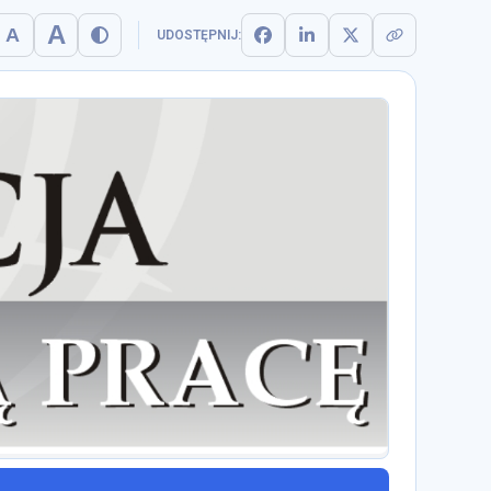
A
A
UDOSTĘPNIJ
: