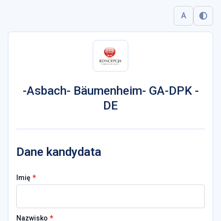
A
-Asbach- Bäumenheim- GA-DPK -
DE
Dane kandydata
*
Imię
*
Nazwisko