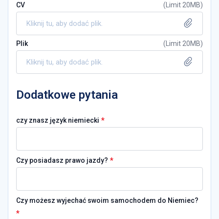
CV
(
Limit 20MB
)
Kliknij tu, aby dodać plik.
Plik
(
Limit 20MB
)
Kliknij tu, aby dodać plik.
Dodatkowe pytania
*
czy znasz język niemiecki
*
Czy posiadasz prawo jazdy?
Czy możesz wyjechać swoim samochodem do Niemiec?
*