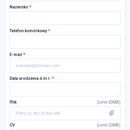
*
Nazwisko
*
Telefon komórkowy
*
E-mail
*
Data urodzenia d.m.r.
Plik
(
Limit 20MB
)
Kliknij tu, aby dodać plik.
CV
(
Limit 20MB
)