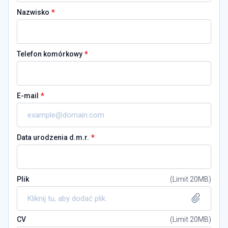
*
Nazwisko
*
Telefon komórkowy
*
E-mail
*
Data urodzenia d.m.r.
Plik
(
Limit 20MB
)
Kliknij tu, aby dodać plik.
CV
(
Limit 20MB
)